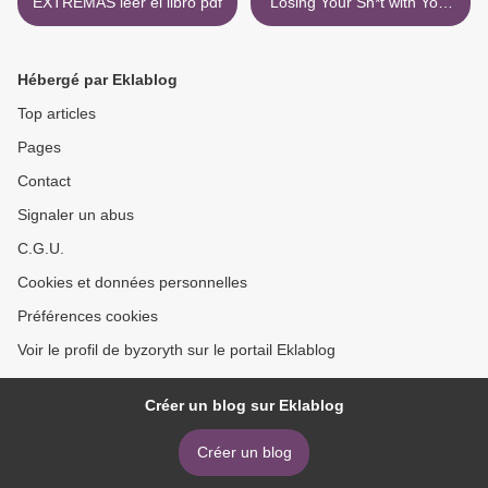
EXTREMAS leer el libro pdf
Losing Your Sh*t with Your
Kids: A Practical Guide to
Becoming a Calmer,
Happier Parent >
Hébergé par Eklablog
Top articles
Pages
Contact
Signaler un abus
C.G.U.
Cookies et données personnelles
Préférences cookies
Voir le profil de byzoryth sur le portail Eklablog
Créer un blog sur Eklablog
Créer un blog